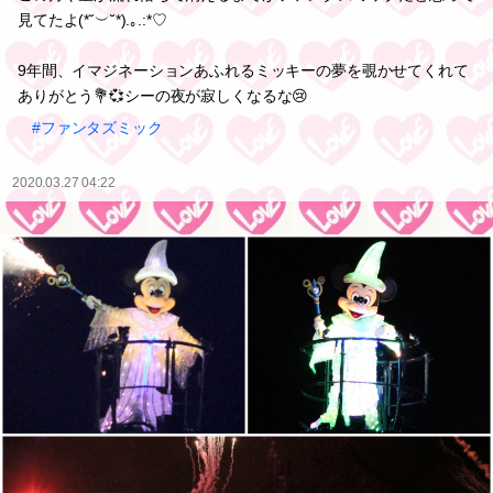
見てたよ(*˘︶˘*).｡.:*♡
9年間、イマジネーションあふれるミッキーの夢を覗かせてくれて
ありがとう💐💞シーの夜が寂しくなるな😢
#ファンタズミック
2020.03.27 04:22