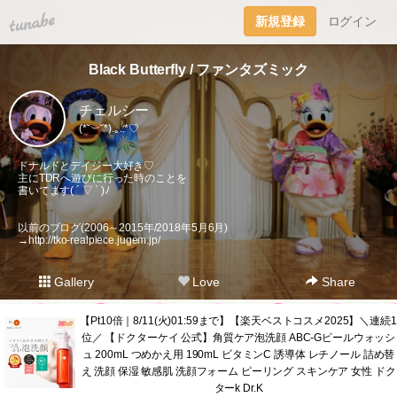
tuna.be
新規登録
ログイン
Black Butterfly / ファンタズミック
チェルシー
(*˘︶˘*).｡.:*♡
ドナルドとデイジー大好き♡
主にTDRへ遊びに行った時のことを
書いてます( ´ ▽ ` )ﾉ
以前のブログ(2006～2015年/2018年5月6月)
→
http://tko-realpiece.jugem.jp/
Gallery
Love
Share
【Pt10倍｜8/11(火)01:59まで】【楽天ベストコスメ2025】＼連続1
位／ 【ドクターケイ 公式】角質ケア泡洗顔 ABC-Gピールウォッシ
ュ 200mL つめかえ用 190mL ビタミンC 誘導体 レチノール 詰め替
え 洗顔 保湿 敏感肌 洗顔フォーム ピーリング スキンケア 女性 ドク
ターk Dr.K