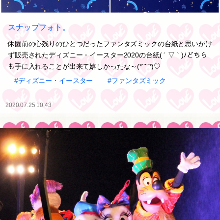
スナップフォト。
休園前の心残りのひとつだったファンタズミックの台紙と思いがけ
ず販売されたディズニー・イースター2020の台紙( ´ ▽ ` )ﾉどちら
も手に入れることが出来て嬉しかったな～(*´˘`*)♡
#ディズニー・イースター
#ファンタズミック
2020.07.25 10:43