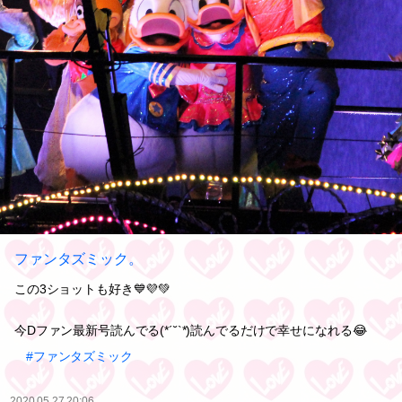
ファンタズミック。
この3ショットも好き💙💜💚
今Dファン最新号読んでる(*´˘`*)読んでるだけで幸せになれる😂
#ファンタズミック
2020.05.27 20:06