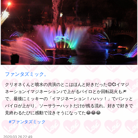
ファンタズミック。
クリオネくんと噴水の共演のとこはほんと好きだった😌💞イマジ
ネーションイマジネーション♪で上がるパイロとか回転花火も🎆
で、最後にミッキーの「イマジネーション！ハハッ！」でバンッと
パイロが上がり、ソーサラーハットだけが残る流れ。好きで好きで
見終わるたびに感動で泣きそうになってた😂😂😂
#ファンタズミック
2020.03.26 22:49