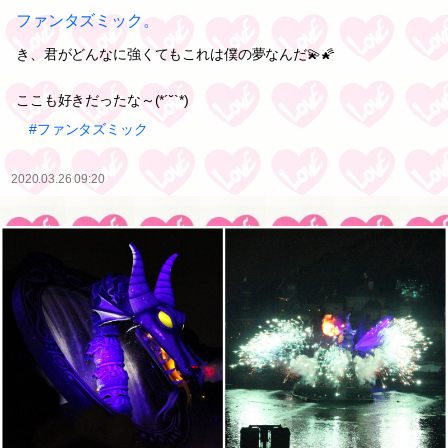
ファンタズミック。
き、君がどんなに強くてもこれは僕の夢なんだ💫🌠
ここも好きだったな～(*´˘`*)
#ファンタズミック
2020.03.26 09:20