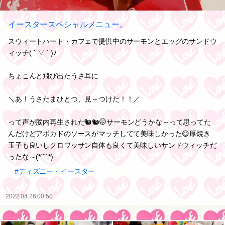
イースタースペシャルメニュー。
スウィートハート・カフェで提供中のサーモンとエッグのサンドウ
ィッチ( ´ ▽ ` )ﾉ
ちょこんと飛び出たうさ耳に
＼あ！うさたまひとつ、見～つけた！！／
って声が脳内再生された🐿️🐿️🤭サーモンどうかな～って思ってた
んだけどアボカドのソースがマッチしてて美味しかった😋厚焼き
玉子も良いしクロワッサン自体も良くて美味しいサンドウィッチだ
ったな～(*´˘`*)
#ディズニー・イースター
2022.04.26 00:50