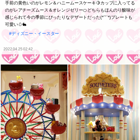
手前の黄色いのがレモン＆ハニームースケーキ🍋カップに入ってる
のがレアチーズムース＆オレンジゼリー🍊どちらもほんのり酸味が
感じられて今の季節にぴったりなデザートだった(*´˘`*)プレートも
可愛い🥚🐇
#ディズニー・イースター
2022.04.25 02:42