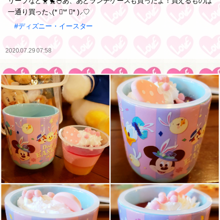
リーブなど🐥🐤🐣あ、あとランチケースも買ったよ！買えるものは
一通り買った⸜(* ॑꒳ ॑* )⸝♡
#ディズニー・イースター
2020.07.29 07:58