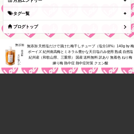
月別エントリー
タグ一覧
ブログトップ
無添加 天然塩だけで漬けた梅干しチューブ（塩分18%）140g by 梅
ボーイズ 紀州南高梅とミネラル豊かな天日塩のみ使用 熟成 自然塩
紀州産（和歌山県、三重県） 国産 送料無料 訳あり 無着色 ねり梅
練り梅 熱中症 熱中症対策 クエン酸
tuna.be
つなビィトップ
新着エントリ一覧
人気のブログ