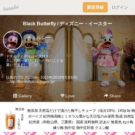
tuna.be
新規登録
ログイン
Black Butterfly / ディズニー・イースター
チェルシー
(*˘︶˘*).｡.:*♡
ドナルドとデイジー大好き♡
主にTDRへ遊びに行った時のことを
書いてます( ´ ▽ ` )ﾉ
以前のブログ(2006～2015年/2018年5月6月)
→
http://tko-realpiece.jugem.jp/
Gallery
Love
Share
無添加 天然塩だけで漬けた梅干しチューブ（塩分18%）140g by 梅
ボーイズ 紀州南高梅とミネラル豊かな天日塩のみ使用 熟成 自然塩
紀州産（和歌山県、三重県） 国産 送料無料 訳あり 無着色 ねり梅
練り梅 熱中症 熱中症対策 クエン酸