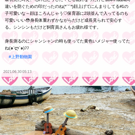
違いを防ぐための印だったのね(*´˘`*)顔上げてにんまりしてる#1の
子可愛いな～顔ほころんじゃう♡保育器に2頭並んで入ってるのも
可愛いいい😳身長体重わずかながらだけど成長見られて安心す
る。シンシンもだけど飼育員さんもお疲れ様です。
身長測るのにシャンシャンの時も使ってた黄色いメジャー使ってた
ね(๑´ლ`๑)ﾌﾌ
#上野動物園
2021.06.30 05:13