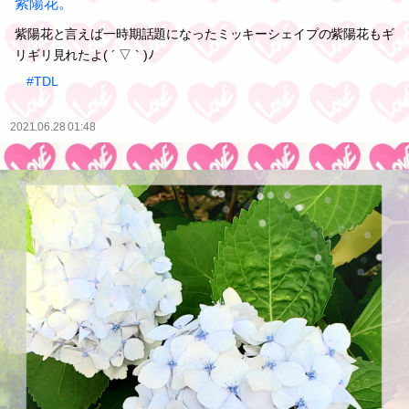
紫陽花。
紫陽花と言えば一時期話題になったミッキーシェイプの紫陽花もギ
リギリ見れたよ( ´ ▽ ` )ﾉ
#TDL
2021.06.28 01:48