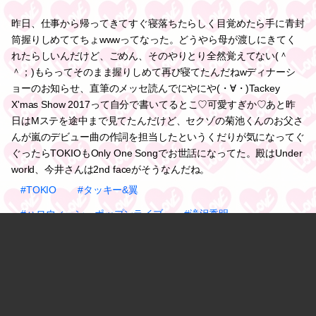
昨日、仕事から帰ってきてすぐ寝落ちたらしく目覚めたら手に青封
筒握りしめててちょwwwってなった。どうやら母が渡しにきてく
れたらしいんだけど、ごめん、そのやりとり全然覚えてない(＾
＾；)もらってそのまま握りしめて再び寝てたんだねwディナーシ
ョーのお知らせ、直筆のメッセ読んでにやにや(・∀・)Tackey
X'mas Show 2017って自分で書いてるとこ♡可愛すぎか♡あと昨
日はMステを途中まで見てたんだけど、セクゾの菊池くんのお父さ
んが嵐のデビュー曲の作詞を担当したというくだりが気になってぐ
ぐったらTOKIOもOnly One Songでお世話になってた。殿はUnder
world、今井さんは2nd faceがそうなんだね。
#TOKIO
#タッキー&翼
#ハロウィーン・ポップンライブ
#滝沢秀明
2017.10.14 01:56