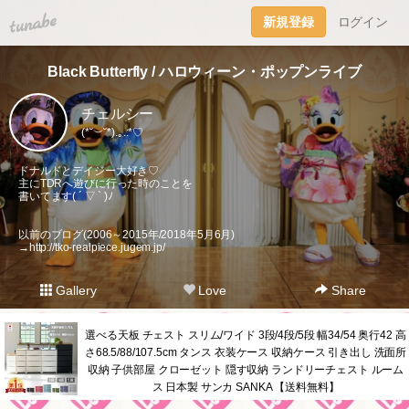
tuna.be
新規登録
ログイン
Black Butterfly / ハロウィーン・ポップンライブ
チェルシー
(*˘︶˘*).｡.:*♡
ドナルドとデイジー大好き♡
主にTDRへ遊びに行った時のことを
書いてます( ´ ▽ ` )ﾉ
以前のブログ(2006～2015年/2018年5月6月)
→
http://tko-realpiece.jugem.jp/
Gallery
Love
Share
選べる天板 チェスト スリム/ワイド 3段/4段/5段 幅34/54 奥行42 高
さ68.5/88/107.5cm タンス 衣装ケース 収納ケース 引き出し 洗面所
収納 子供部屋 クローゼット 隠す収納 ランドリーチェスト ルーム
ス 日本製 サンカ SANKA 【送料無料】