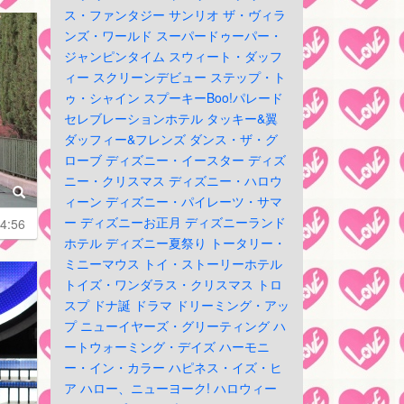
ス・ファンタジー
サンリオ
ザ・ヴィラ
ンズ・ワールド
スーパードゥーパー・
ジャンピンタイム
スウィート・ダッフ
ィー
スクリーンデビュー
ステップ・ト
ゥ・シャイン
スプーキーBoo!パレード
セレブレーションホテル
タッキー&翼
ダッフィー&フレンズ
ダンス・ザ・グ
ローブ
ディズニー・イースター
ディズ
ニー・クリスマス
ディズニー・ハロウ
ィーン
ディズニー・パイレーツ・サマ
ー
ディズニーお正月
ディズニーランド
4:56
ホテル
ディズニー夏祭り
トータリー・
ミニーマウス
トイ・ストーリーホテル
トイズ・ワンダラス・クリスマス
トロ
スプ
ドナ誕
ドラマ
ドリーミング・アッ
プ
ニューイヤーズ・グリーティング
ハ
ートウォーミング・デイズ
ハーモニ
ー・イン・カラー
ハピネス・イズ・ヒ
ア
ハロー、ニューヨーク!
ハロウィー