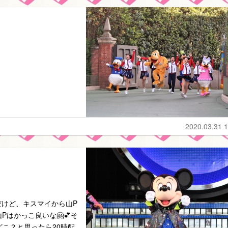
2020.03.31 1
U見てるんだけど、キスマイから山P
Pはかっこ良いな🤗💕そ
、どこ？と思ったら20時配