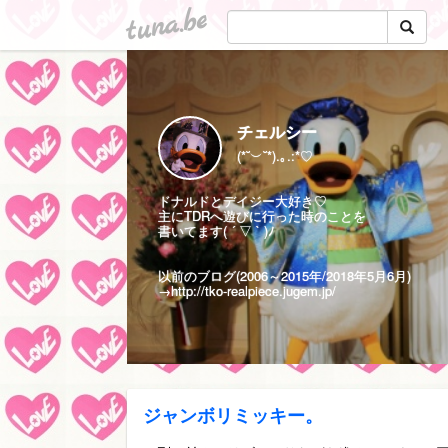
tuna.be
チェルシー
(*˘︶˘*).｡.:*♡
ドナルドとデイジー大好き♡
主にTDRへ遊びに行った時のことを
書いてます( ´ ▽ ` )ﾉ
以前のブログ(2006～2015年/2018年5月6月)
→
http://tko-realpiece.jugem.jp/
ジャンボリミッキー。