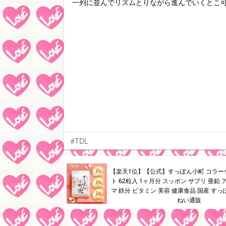
一列に並んでリズムとりながら進んでいくとこ可愛いん
#TDL
【楽天1位】【公式】すっぽん小町 コラー
ト 62粒入 1ヶ月分 スッポン サプリ 亜鉛 
マ 鉄分 ビタミン 美容 健康食品 国産 す
ねい通販