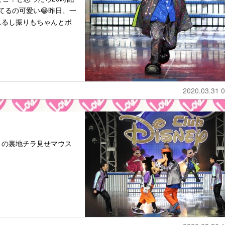
てるの可愛い😂昨日、一
れるし振りもちゃんとポ
2020.03.31 0
トの裏地チラ見せマウス