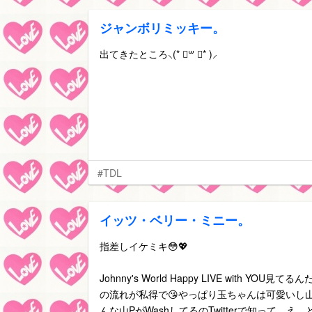
ジャンボリミッキー。
出てきたところ⸜(* ॑꒳ ॑* )⸝
#TDL
イッツ・ベリー・ミニー。
指差しイケミキ😳💖
Johnny's World Happy LIVE with YO
の流れが私得で😘やっぱり玉ちゃんは可愛いし山
んな山PがWashしてるのTwitterで知って、え