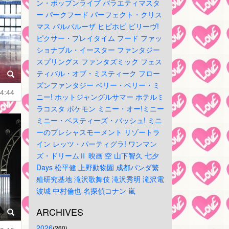
ン・ポップンライブ
バラエティマスタ
ー
パークフード
パーフェクト・クリス
マス
パルパルーザ
ヒピホピ
ビリーヴ!
ピクサー・プレイタイム
フード
ファッ
ショナブル・イースター
ファンタジー
スプリングス
ファンタズミック
フェス
ティバル・オブ・ミスティーク
フロー
ズンファンタジー
ベリー・ベリー・ミ
4:44
ニー!
ホットジャングルサマー
ホテルミ
ラコスタ
ポケモン
ミニー・オー!ミニー
ミニー・ベスティーズ・バッシュ!
ミニ
ーのプレシャスモーメント
リゾートラ
イン
レッツ・パーティグラ!
ワンマン
ズ・ドリームⅡ
映画
空
山下智久
七夕
Days
松平健
上野動物園
成都パンダ繁
殖研究基地
滝沢歌舞伎
滝沢秀明
滝沢電
波城
中村倫也
名探偵コナン
嵐
ARCHIVES
2026
(260)