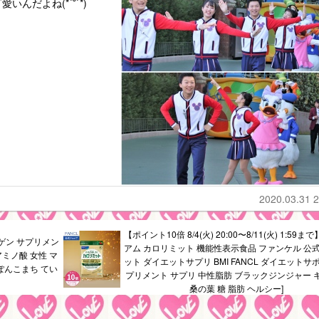
だよね(*´˘`*)
2020.03.31 2
【ポイント10倍 8/4(火) 20:00〜8/11(火) 1:59
ゲン サプリメン
アム カロリミット 機能性表示食品 ファンケル 公式
アミノ酸 女性 マ
ット ダイエットサプリ BMI FANCL ダイエットサ
っぽんこまち てい
プリメント サプリ 中性脂肪 ブラックジンジャー 
桑の葉 糖 脂肪 ヘルシー]