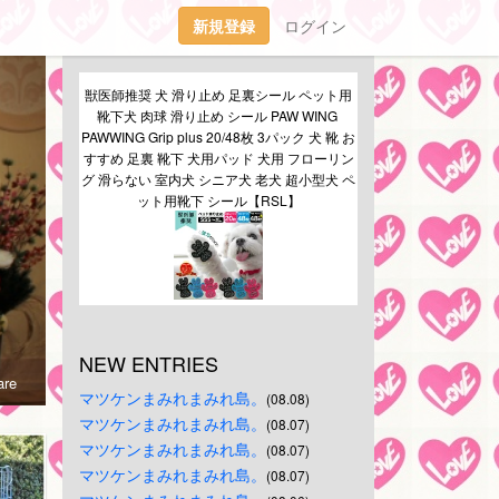
新規登録
ログイン
獣医師推奨 犬 滑り止め 足裏シール ペット用
靴下犬 肉球 滑り止め シール PAW WING 
PAWWING Grip plus 20/48枚 3パック 犬 靴 お
すすめ 足裏 靴下 犬用パッド 犬用 フローリン
グ 滑らない 室内犬 シニア犬 老犬 超小型犬 ペ
ット用靴下 シール【RSL】
NEW ENTRIES
re
マツケンまみれまみれ島。
(08.08)
マツケンまみれまみれ島。
(08.07)
マツケンまみれまみれ島。
(08.07)
マツケンまみれまみれ島。
(08.07)