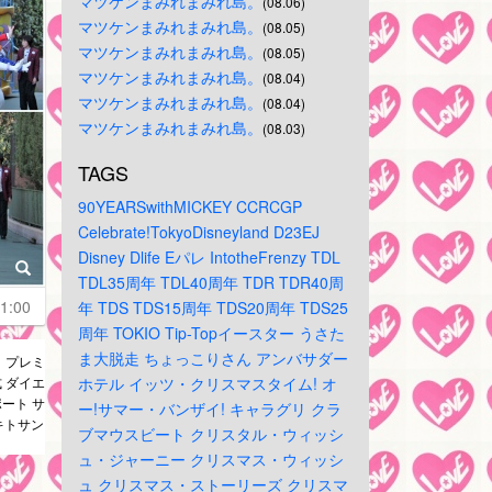
マツケンまみれまみれ島。
(08.06)
マツケンまみれまみれ島。
(08.05)
マツケンまみれまみれ島。
(08.05)
マツケンまみれまみれ島。
(08.04)
マツケンまみれまみれ島。
(08.04)
マツケンまみれまみれ島。
(08.03)
TAGS
90YEARSwithMICKEY
CCRCGP
Celebrate!TokyoDisneyland
D23EJ
Disney
Dlife
Eパレ
IntotheFrenzy
TDL
TDL35周年
TDL40周年
TDR
TDR40周
1:00
年
TDS
TDS15周年
TDS20周年
TDS25
周年
TOKIO
Tip-Topイースター
うさた
ま大脱走
ちょっこりさん
アンバサダー
まで】プレミ
 ダイエ
ホテル
イッツ・クリスマスタイム!
オ
ポート サ
ー!サマー・バンザイ!
キャラグリ
クラ
キトサン
ブマウスビート
クリスタル・ウィッシ
ュ・ジャーニー
クリスマス・ウィッシ
ュ
クリスマス・ストーリーズ
クリスマ