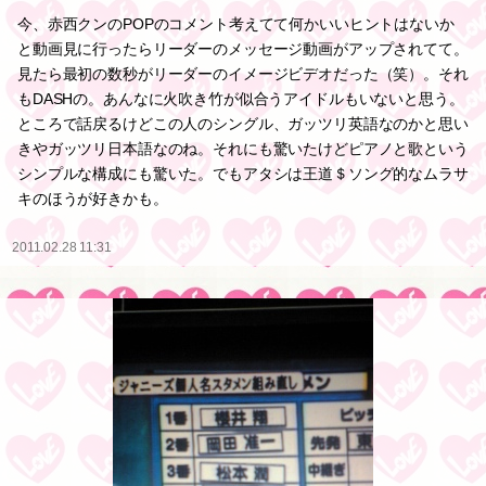
今、赤西クンのPOPのコメント考えてて何かいいヒントはないか
と動画見に行ったらリーダーのメッセージ動画がアップされてて。
見たら最初の数秒がリーダーのイメージビデオだった（笑）。それ
もDASHの。あんなに火吹き竹が似合うアイドルもいないと思う。
ところで話戻るけどこの人のシングル、ガッツリ英語なのかと思い
きやガッツリ日本語なのね。それにも驚いたけどピアノと歌という
シンプルな構成にも驚いた。でもアタシは王道＄ソング的なムラサ
キのほうが好きかも。
2011.02.28 11:31