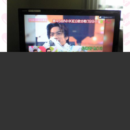
NHKは持っている。
天使（by松岡）な智也キターーーーー！（笑）あああ、やっぱり
カワイイな。そして細いな。美脚（笑）。リーダーのデモテープは
確かに全裸を見せられてるような感じがしてモゾモゾした
（え？）。松岡だけが後ろで他4人が前で一列に並んだ演奏スタイ
ルが新鮮だったなー。智也のご～じゅう～に～しゅう♪がツボ。最
初に聞いた時は何語かと思った（笑）。
2011.02.24 23:13