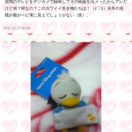
居間のテレビをデジカメで録画してその画面を写メったからアレだ
けど何？何なの？このカワイイ生き物たちは！（≧▽≦）去年の名
残か殿がベビ滝に見えてしょうがない（笑）。
2011.02.27 00:36