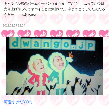
キャラメル味のバームクーヘンうまうま（*´∀｀*）……ってか今日
売り上げ作っててヤバイことに気付いた。今までどうしてたんだろ
う自分……あああorz
2011.02.27 22:24
可愛すぎだYO☆