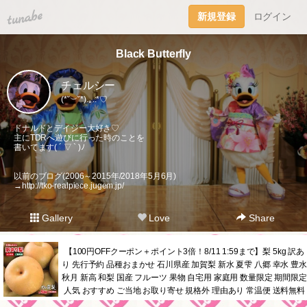
tuna.be
新規登録
ログイン
Black Butterfly
チェルシー
(*˘︶˘*).｡.:*♡
ドナルドとデイジー大好き♡
主にTDRへ遊びに行った時のことを
書いてます( ´ ▽ ` )ﾉ
以前のブログ(2006～2015年/2018年5月6月)
→
http://tko-realpiece.jugem.jp/
Gallery
Love
Share
【100円OFFクーポン＋ポイント3倍！8/11 1:59まで】梨 5kg 訳あ
り 先行予約 品種おまかせ 石川県産 加賀梨 新水 夏雫 八郷 幸水 豊水
秋月 新高 和梨 国産 フルーツ 果物 自宅用 家庭用 数量限定 期間限定
人気 おすすめ ご当地 お取り寄せ 規格外 理由あり 常温便 送料無料