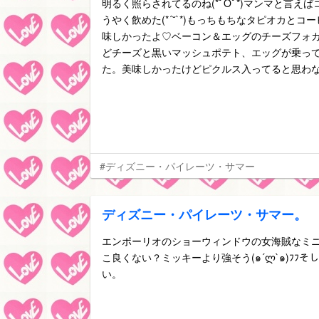
明るく照らされてるのね(*ﾟOﾟ*)マンマと言え
うやく飲めた(*´˘`*)もっちもちなタピオカと
味しかったよ♡ベーコン＆エッグのチーズフォ
どチーズと黒いマッシュポテト、エッグが乗っ
た。美味しかったけどピクルス入ってると思わ
#ディズニー・パイレーツ・サマー
ディズニー・パイレーツ・サマー。
エンポーリオのショーウィンドウの女海賊なミ
こ良くない？ミッキーより強そう(๑´ლ`๑)ﾌﾌ
い。