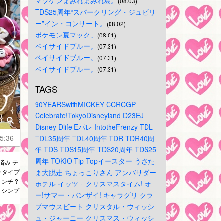
マツケンまみれまみれ島。
(08.03)
TDS25周年“スパークリング・ジュビリ
ー”イン・コンサート。
(08.02)
ポケモン夏マック。
(08.01)
ベイサイドブルー。
(07.31)
ベイサイドブルー。
(07.31)
ベイサイドブルー。
(07.31)
TAGS
90YEARSwithMICKEY
CCRCGP
Celebrate!TokyoDisneyland
D23EJ
Disney
Dlife
Eパレ
IntotheFrenzy
TDL
5:36
TDL35周年
TDL40周年
TDR
TDR40周
年
TDS
TDS15周年
TDS20周年
TDS25
周年
TOKIO
Tip-Topイースター
うさた
済み テ
ータイプ
ま大脱走
ちょっこりさん
アンバサダー
インチ ?
ホテル
イッツ・クリスマスタイム!
オ
れ シンプ
ー!サマー・バンザイ!
キャラグリ
クラ
ブマウスビート
クリスタル・ウィッシ
ュ・ジャーニー
クリスマス・ウィッシ