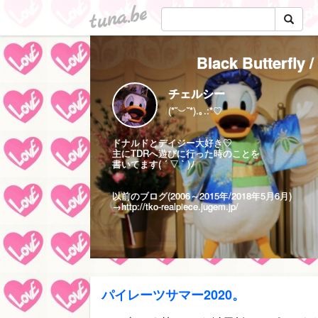
tuna.be
Black Butte
チェルシー
(*˘︶˘*).｡.:*♡
ドナルドとデイジー大好き♡
主にTDRへ遊びに行った時のことを
書いてます( ´ ▽ ` )ﾉ
以前のブログ(2006～2015年/2018年5月6月)
→
http://tko-realpiece.jugem.jp/
パイレーツサマー2020。