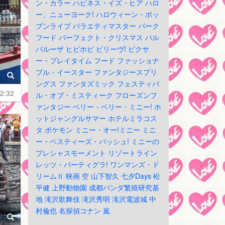
ン・カラー
ハピネス・イズ・ヒア
ハロ
ー、ニューヨーク!
ハロウィーン・ポッ
プンライブ
バラエティマスター
パーク
フード
パーフェクト・クリスマス
パル
パルーザ
ヒピホピ
ビリーヴ!
ピクサ
ー・プレイタイム
フード
ファッショナ
ブル・イースター
ファンタジースプリ
ングス
ファンタズミック
フェスティバ
2:32
ル・オブ・ミスティーク
フローズンフ
ァンタジー
ベリー・ベリー・ミニー!
ホ
ットジャングルサマー
ホテルミラコス
タ
ポケモン
ミニー・オー!ミニー
ミニ
ー・ベスティーズ・バッシュ!
ミニーの
プレシャスモーメント
リゾートライン
レッツ・パーティグラ!
ワンマンズ・ド
リームⅡ
映画
空
山下智久
七夕Days
松
平健
上野動物園
成都パンダ繁殖研究基
地
滝沢歌舞伎
滝沢秀明
滝沢電波城
中
村倫也
名探偵コナン
嵐