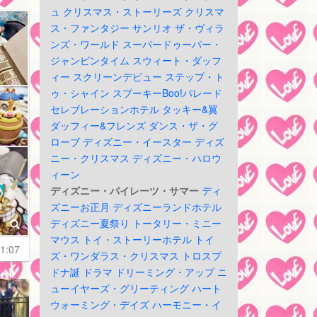
ュ
クリスマス・ストーリーズ
クリスマ
ス・ファンタジー
サンリオ
ザ・ヴィラ
ンズ・ワールド
スーパードゥーパー・
ジャンピンタイム
スウィート・ダッフ
ィー
スクリーンデビュー
ステップ・ト
ゥ・シャイン
スプーキーBoo!パレード
セレブレーションホテル
タッキー&翼
ダッフィー&フレンズ
ダンス・ザ・グ
ローブ
ディズニー・イースター
ディズ
ニー・クリスマス
ディズニー・ハロウ
ィーン
ディズニー・パイレーツ・サマー
ディ
ズニーお正月
ディズニーランドホテル
ディズニー夏祭り
トータリー・ミニー
マウス
トイ・ストーリーホテル
トイ
1:07
ズ・ワンダラス・クリスマス
トロスプ
ドナ誕
ドラマ
ドリーミング・アップ
ニ
ューイヤーズ・グリーティング
ハート
ウォーミング・デイズ
ハーモニー・イ