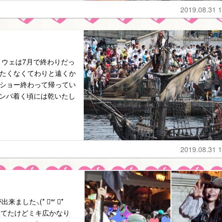
2019.08.31 1
ウェは7月で終わりだっ
濡れたくなくてわりと遠くか
wショー終わって帰ってい
アンバ着く頃には乾いたし
2019.08.31 1
した⸜(* ॑꒳ ॑*
は見てたけどミキ広かなり