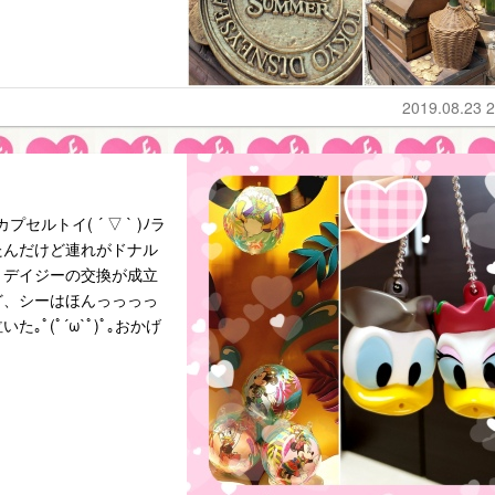
2019.08.23 2
ルトイ( ´ ▽ ` )ﾉラ
たんだけど連れがドナル
とデイジーの交換が成立
ど、シーはほんっっっっ
ﾟ(ﾟ´ω`ﾟ)ﾟ｡おかげ