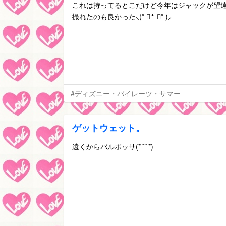
これは持ってるとこだけど今年はジャックが望
撮れたのも良かった⸜(* ॑꒳ ॑* )⸝
#ディズニー・パイレーツ・サマー
ゲットウェット。
遠くからバルボッサ(*´˘`*)