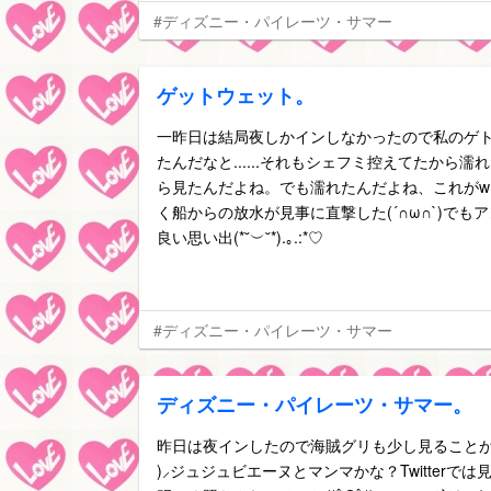
#ディズニー・パイレーツ・サマー
ゲットウェット。
一昨日は結局夜しかインしなかったので私のゲト
たんだなと......それもシェフミ控えてたから
ら見たんだよね。でも濡れたんだよね、これが
く船からの放水が見事に直撃した(´∩ω∩`)でも
良い思い出(*˘︶˘*).｡.:*♡
#ディズニー・パイレーツ・サマー
ディズニー・パイレーツ・サマー。
昨日は夜インしたので海賊グリも少し見ることが出来ま
)⸝ジュジュビエーヌとマンマかな？Twitterで