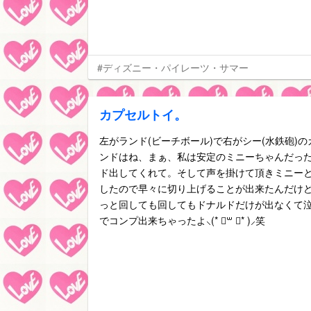
#ディズニー・パイレーツ・サマー
カプセルトイ。
左がランド(ビーチボール)で右がシー(水鉄砲)のカプセ
ンドはね、まぁ、私は安定のミニーちゃんだっ
ド出してくれて。そして声を掛けて頂きミニー
したので早々に切り上げることが出来たんだけ
っと回しても回してもドナルドだけが出なくて泣いた｡
でコンプ出来ちゃったよ⸜(* ॑꒳ ॑* )⸝笑