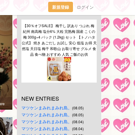
新規登録
ログイン
【30％オフSALE】 梅干し 訳あり つぶれ 梅 
紀州 南高梅 塩分6% 大粒 完熟梅 国産 こくの
梅 300g×4 パック (1.2kg) セット 【トノハタ
公式】 焼き あごだし お試し 安心 低塩 お得 天
然塩 天日塩 梅干 和歌山 お取り寄せ グルメ 食
品 食べ物 おすすめ 人気 ご飯のお供
NEW ENTRIES
re
マツケンまみれまみれ島。
(08.05)
マツケンまみれまみれ島。
(08.05)
マツケンまみれまみれ島。
(08.04)
マツケンまみれまみれ島。
(08.04)