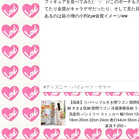
フィギュアを並べてみた( ´ ▽ ` )ﾉこのポー
てたり金貨がキャラデザだったり。そして見た
あるのは鼠小僧の小判ねw金貨イメージww
#ディズニー・パイレーツ・サマー
【国産】リバーシブルすき間ワゴン 隙間
納 すきま収納 隙間ワゴン 冷蔵庫横収納 ラ
洗面所 パントリー ストッカー 幅10cm 12cm
18cm 20cm 22cm 24cm 奥行44cm 55cm
家具 F-250～