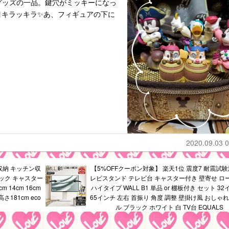
チもグッズの一品。鍵穴がミッキーになっ
目キラッキラ✨あ、フィギュアの下に
2020.09.03 0
収納 キッチン収
【5%OFFクーポン対象】 楽天1位 震度7 耐震試験
ック キャスター
レビスタンド テレビ台 キャスター付き 壁寄せ ロ
 14cm 16cm
ハイタイプ WALL B1 単品 or 棚板付き セット 32
 高さ181cm eco
65インチ 左右 首振り 角度 調整 壁掛け風 おしゃ
ル ブラック ホワイト 白 TV台 EQUALS