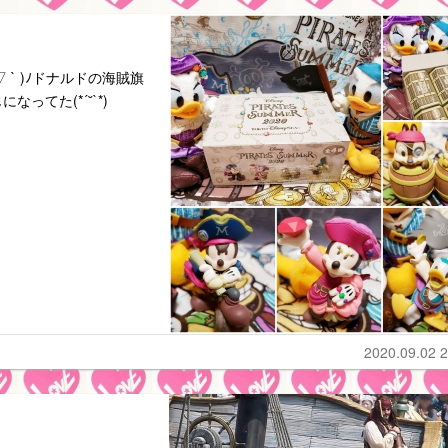
 ` )ﾉドナルドの海賊旗
てた(*´˘`*)
2020.09.02 2