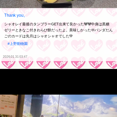
Thank you。
シャオレイ最後のタンブラーGET出来て良かった🐼🐼中身は黒糖
ゼリーときなこ付きわらび餅だったよ。美味しかった🫶パンダだん
ごのカードは先月はシャオシャオでした💚
#上野動物園
2026.01.31 03:47