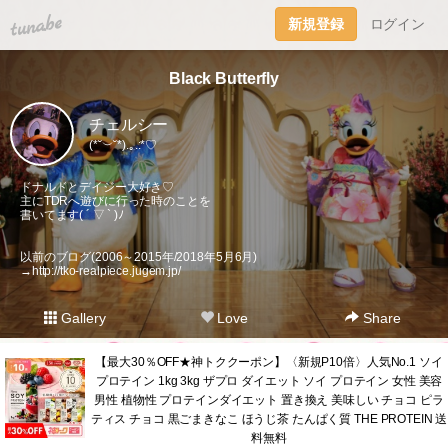
tuna.be
新規登録
ログイン
Black Butterfly
チェルシー
(*˘︶˘*).｡.:*♡
ドナルドとデイジー大好き♡
主にTDRへ遊びに行った時のことを
書いてます( ´ ▽ ` )ﾉ
以前のブログ(2006～2015年/2018年5月6月)
→
http://tko-realpiece.jugem.jp/
Gallery
Love
Share
【最大30％OFF★神トククーポン】〈新規P10倍〉人気No.1 ソイ
プロテイン 1kg 3kg ザプロ ダイエット ソイ プロテイン 女性 美容
男性 植物性 プロテインダイエット 置き換え 美味しい チョコ ピラ
ティス チョコ 黒ごまきなこ ほうじ茶 たんぱく質 THE PROTEIN 送
料無料