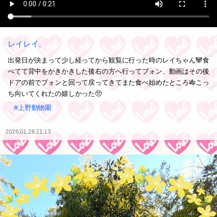
レイレイ。
出発日が決まって少し経ってから観覧に行った時のレイちゃん🐼食
べてて背中をかきかきした後右の方へ行ってブォン、動画はその後
ドアの前でブォンと回って戻ってきてまた食べ始めたところ🎋こっ
ち向いてくれたの嬉しかった🥺
#上野動物園
2026.01.28 21:13