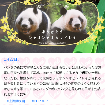
1月27日。
パンダの森にて🐼🐼こんなに涙が止まらないとは思わなかった🥺無
事に空港へ到着して基地に向かって移動してるそうで🚚長い一日に
なったね。検疫が終わって元気なシャオシャオとレイレイが見れる
日を楽しみにしています😊2頭が出発した時の青空のような晴れや
かな未来を願って✨あとパンダの森でパンダを見られる日がまた訪
れますように💫
#上野動物園
#CCRCGP