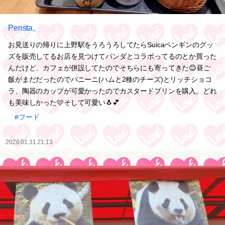
Pensta。
お見送りの帰りに上野駅をうろうろしてたらSuicaペンギンのグッ
ズを販売してるお店を見つけてパンダとコラボってるのとか買った
んだけど、カフェが併設してたのでそちらにも寄ってきた😊昼ご
飯がまだだったのでパニーニ(ハムと2種のチーズ)とリッチショコ
ラ、陶器のカップが可愛かったのでカスタードプリンを購入。どれ
も美味しかった🩷そして可愛い🐧💕
#フード
2026.01.31 21:13