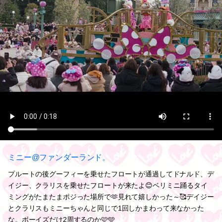
ミニー@ファンダーランド。
プルートの後グーフィーを乗せたフロートが通過してドナルド、デ
イジー、クラリスを乗せたフロートが来たよ😊ベリミニ踊るタイ
ミングがたまたまポジった場所で🫶見れて嬉しかった～🥰デイジー
とクラリスもミニーちゃんと同じで1回しかまわって来なかった
な。ボーイズだけ2周するのか🩷🩵